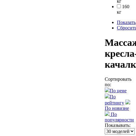
кг
160
кг
Показать
Сбросит
Масса
кресла
качал
Сортировать
по:
По цене
По
рейтингу
По новизне
По
популярности
Показывать: