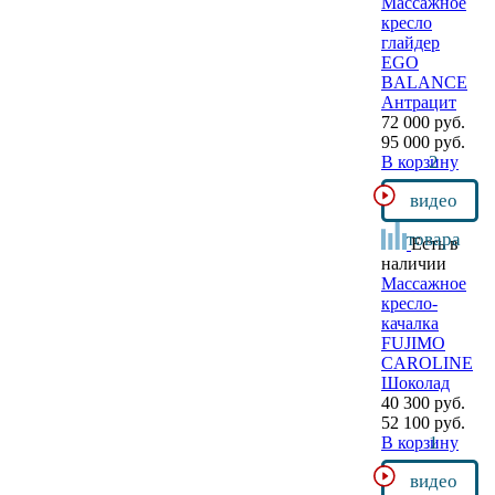
Массажное
кресло
глайдер
EGO
BALANCE
Антрацит
72 000 руб.
95 000 руб.
2
В корзину
видео
товара
Есть в
наличии
Массажное
кресло-
качалка
FUJIMO
CAROLINE
Шоколад
40 300 руб.
52 100 руб.
1
В корзину
видео