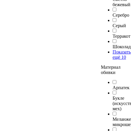
бежевый
Серебро
Серый
Терракот
Шоколад
Показать
ещё 10
Материал
обивки
Арпатек
Букле
(искусс
мех)
Меланж
микроше