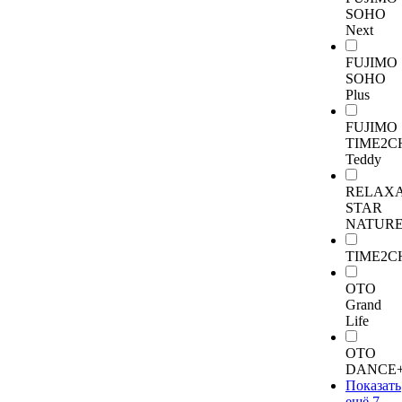
SOHO
Next
FUJIMO
SOHO
Plus
FUJIMO
TIME2C
Teddy
RELAX
STAR
NATUR
TIME2C
OTO
Grand
Life
OTO
DANCE
Показать
ещё 7