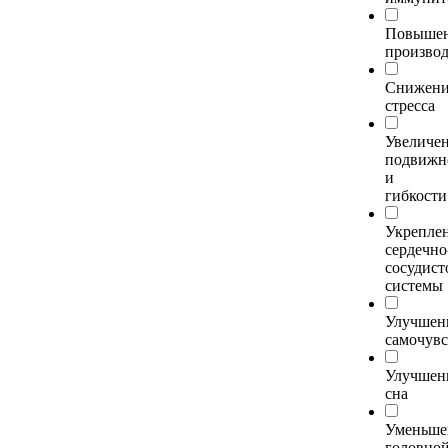
Повыше
произво
Снижени
стресса
Увеличе
подвижн
и
гибкости
Укрепле
сердечно
сосудист
системы
Улучшен
самочувс
Улучшен
сна
Уменьше
головно