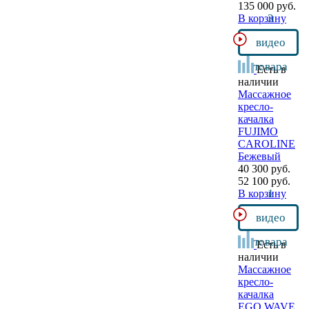
135 000 руб.
3
В корзину
видео
товара
Есть в
наличии
Массажное
кресло-
качалка
FUJIMO
CAROLINE
Бежевый
40 300 руб.
52 100 руб.
1
В корзину
видео
товара
Есть в
наличии
Массажное
кресло-
качалка
EGO WAVE