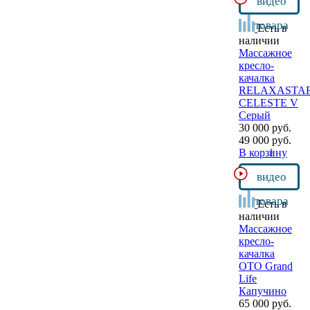
видео
товара
Есть в
наличии
Массажное
кресло-
качалка
RELAXASTA
CELESTE V
Серый
30 000 руб.
49 000 руб.
1
В корзину
видео
товара
Есть в
наличии
Массажное
кресло-
качалка
OTO Grand
Life
Капучино
65 000 руб.