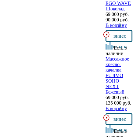
EGO WAVE
Шоколад
69 000 руб.
90 000 руб.
3
В корзину
видео
товара
Есть в
наличии
Массажное
кресло-
качалка
FUJIMO
SOHO
NEXT
Бежевый
69 000 руб.
135 000 руб.
2
В корзину
видео
товара
Есть в
наличии