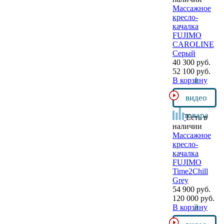
Массажное
кресло-
качалка
FUJIMO
CAROLINE
Серый
40 300 руб.
52 100 руб.
1
В корзину
видео
товара
Есть в
наличии
Массажное
кресло-
качалка
FUJIMO
Time2Chill
Grey
54 900 руб.
120 000 руб.
3
В корзину