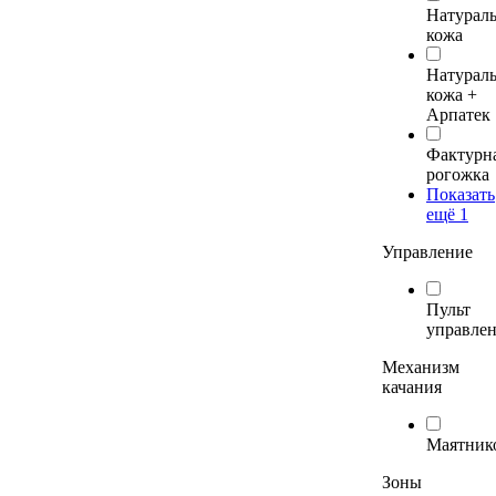
Натурал
кожа
Натурал
кожа +
Арпатек
Фактурн
рогожка
Показать
ещё 1
Управление
Пульт
управле
Механизм
качания
Маятник
Зоны