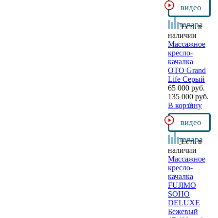
видео
товара
Есть в
наличии
Массажное
кресло-
качалка
OTO Grand
Life Серый
65 000 руб.
135 000 руб.
3
В корзину
видео
товара
Есть в
наличии
Массажное
кресло-
качалка
FUJIMO
SOHO
DELUXE
Бежевый