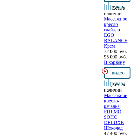
товара
Есть в
наличии
Массажное
кресло
глайдер
EGO
BALANCE
Крем
72 000 руб.
95 000 руб.
2
В корзину
видео
товара
Есть в
наличии
Массажное
кресло-
качалка
FUJIMO
SOHO
DELUXE
Шоколад
47 400 руб.