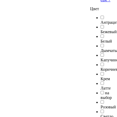
Цвет
Антраци
Бежевый
Белый
Дымчат
Капучин
Коричне
Крем
Латте
на
выбор
Розовый
Светло