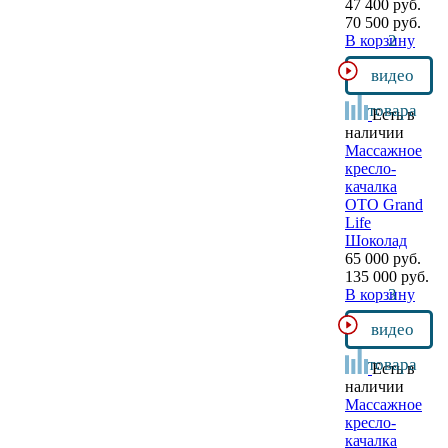
47 400 руб.
70 500 руб.
2
В корзину
видео
товара
Есть в
наличии
Массажное
кресло-
качалка
OTO Grand
Life
Шоколад
65 000 руб.
135 000 руб.
3
В корзину
видео
товара
Есть в
наличии
Массажное
кресло-
качалка