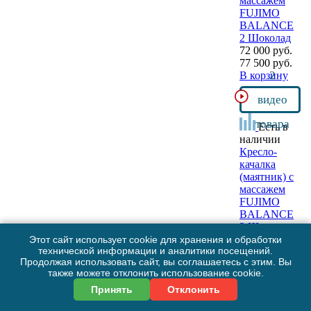
массажем
FUJIMO
BALANCE
2 Шоколад
72 000 руб.
77 500 руб.
2
В корзину
видео
товара
Есть в
наличии
Кресло-
качалка
(маятник) с
массажем
FUJIMO
BALANCE
2 Шоколад с
пуфом
Этот сайт использует cookie для хранения и обработки
технической информации и аналитики посещений.
90 000 руб.
Продолжая использовать сайт, вы соглашаетесь с этим. Вы
97 500 руб.
также можете отклонить использование cookie.
2
В корзину
Принять
Отклонить
видео