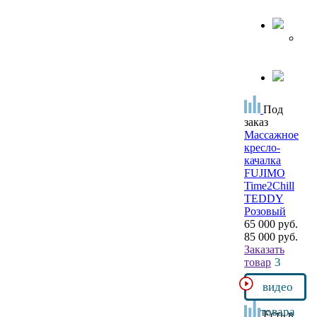
Под
заказ
Массажное
кресло-
качалка
FUJIMO
Time2Chill
TEDDY
Розовый
65 000 руб.
85 000 руб.
Заказать
3
товар
видео
товара
Есть в