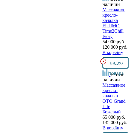
наличии
Массажное
кресло-
качалка
FUJIMO
Time2Chill
Ivory
54 900 руб.
120 000 руб.
3
В корзину
видео
товара
Есть в
наличии
Массажное
кресло-
качалка
OTO Grand
Life
Бежевый
65 000 руб.
135 000 руб.
3
В корзину