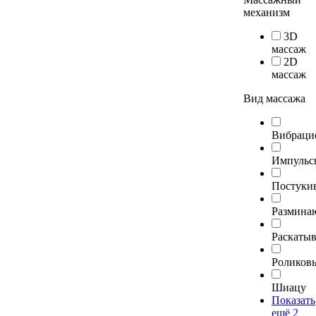
механизм
3D
массаж
2D
массаж
Вид массажа
Вибраци
Импульс
Постуки
Размина
Раскаты
Роликов
Шиацу
Показать
ещё 2