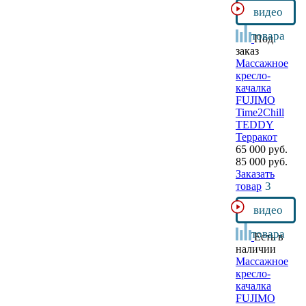
видео
товара
Под
заказ
Массажное
кресло-
качалка
FUJIMO
Time2Chill
TEDDY
Терракот
65 000 руб.
85 000 руб.
Заказать
3
товар
видео
товара
Есть в
наличии
Массажное
кресло-
качалка
FUJIMO