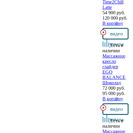
Time2Chill
Latte
54 900 руб.
120 000 руб.
3
В корзину
видео
товара
Есть в
наличии
Массажное
кресло
глайдер
EGO
BALANCE
Шоколад
72 000 руб.
95 000 руб.
2
В корзину
видео
товара
Есть в
наличии
Массажное