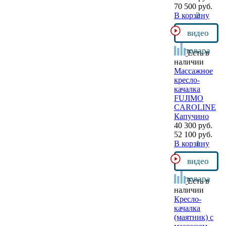
70 500 руб.
2
В корзину
видео
товара
Есть в
наличии
Массажное
кресло-
качалка
FUJIMO
CAROLINE
Капучино
40 300 руб.
52 100 руб.
1
В корзину
видео
товара
Есть в
наличии
Кресло-
качалка
(маятник) с