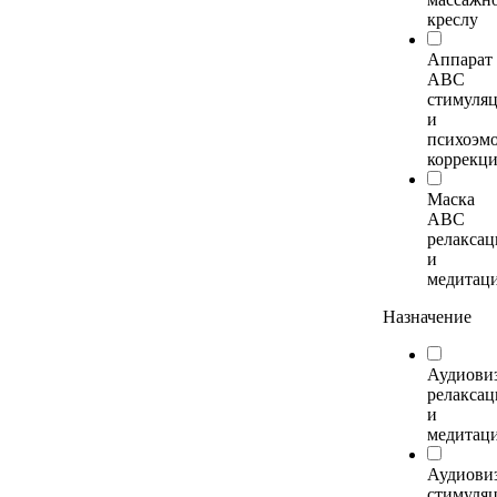
креслу
Аппарат
АВС
стимуля
и
психоэм
коррекц
Маска
АВС
релакса
и
медитац
Назначение
Аудиови
релаксац
и
медитац
Аудиови
стимуля