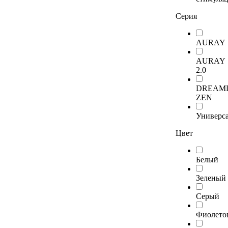
Серия
AURAY
AURAY
2.0
DREAM
ZEN
Универс
Цвет
Белый
Зеленый
Серый
Фиолето