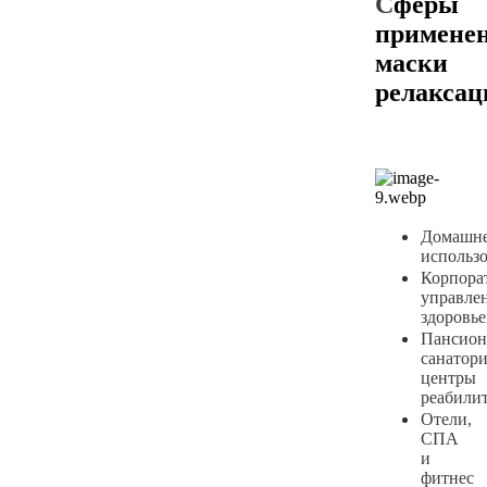
С
феры
примене
маски
релаксац
Домашн
использ
Корпора
управле
здоровь
Пансион
санатори
центры
реабили
Отели,
СПА
и
фитнес