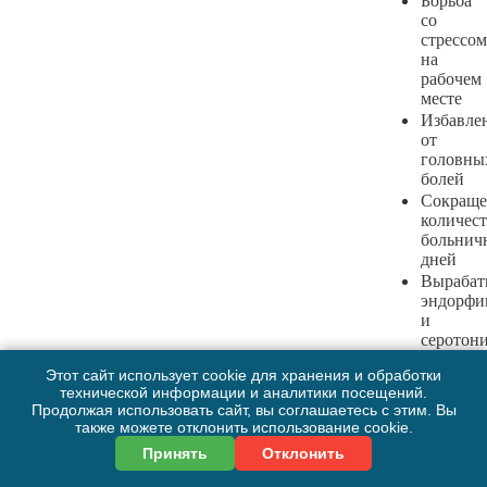
Борьба
со
стрессом
на
рабочем
месте
Избавле
от
головны
болей
Сокраще
количест
больнич
дней
Вырабат
эндорф
и
серотон
благотв
Этот сайт использует cookie для хранения и обработки
влияют
технической информации и аналитики посещений.
на
Продолжая использовать сайт, вы соглашаетесь с этим. Вы
работу
также можете отклонить использование cookie.
мозга
Принять
Отклонить
Увеличе
продукт