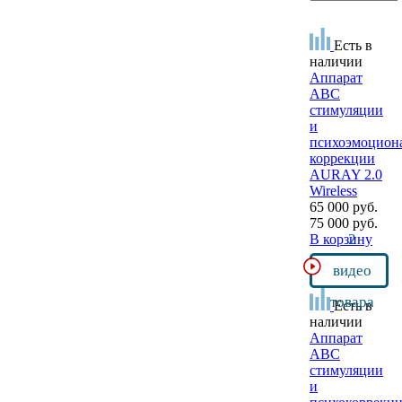
Есть в
наличии
Аппарат
АВС
стимуляции
и
психоэмоцион
коррекции
AURAY 2.0
Wireless
65 000 руб.
75 000 руб.
2
В корзину
видео
товара
Есть в
наличии
Аппарат
АВС
стимуляции
и