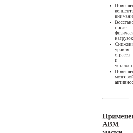
Повыше
концент
внимани
Восстан
после
физичес
нагрузок
Снижен
уровня
стресса
и
усталост
Повыше
мозгово
активно
Примене
АВМ
маски