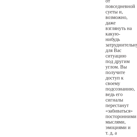
от
повседневной
суеты и,
возможно,
даже
взглянуть на
какую-
нибудь
затруднитель
для Вас
ситуацию
под другим
углом. Вы
получите
доступ к
своему
подсознанию,
ведь его
сигналы
перестанут
«забиваться»
посторонними
мыслями,
эмоциями и
т. д, а