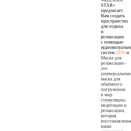
STAR»
предлагает
Вам создать
пространство
для отдыха
и
релаксации
с помощью
аудиовизуаль
систем
ZEN
и
Маска для
релаксации -
это
универсальная
маска для
объёмного
погружения
в мир
стимуляции,
медитации и
релаксации,
которая
восстанавлива
ваши