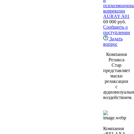
и
психоэмоцион
коррекции
AURAY A01
69 000 руб.
Сообщить о
поступлении
Задать
вопрос
Компания
Релакса
Стар
представляет
маски
релаксации
с
аудиовизуаль
воздействием.
Компания
«RELAXA