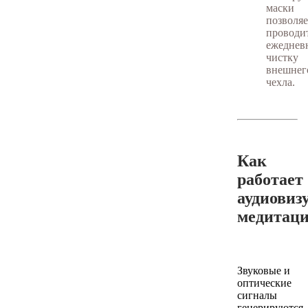
маски
позволяе
проводи
ежеднев
чистку
внешнег
чехла.
Как
работает
аудиовиз
медитаци
Звуковые и
оптические
сигналы
генерируются