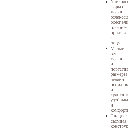
Уникаль
форма
маски
релакса
обеспеч
плотное
прилега
к
лицу .
Малый
вес
маски
и
портати
размеры
делают
использ
и
хранени
удобным
и
комфорт
Специал
съемная
констру