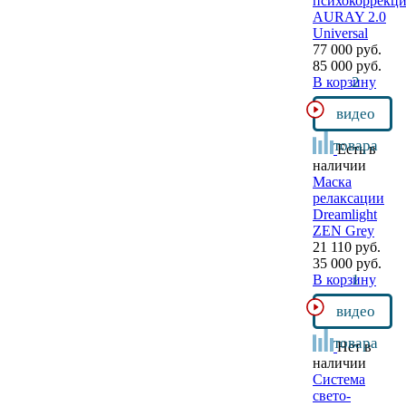
психокоррекц
AURAY 2.0
Universal
77 000 руб.
85 000 руб.
2
В корзину
видео
товара
Есть в
наличии
Маска
релаксации
Dreamlight
ZEN Grey
21 110 руб.
35 000 руб.
1
В корзину
видео
товара
Нет в
наличии
Система
свето-