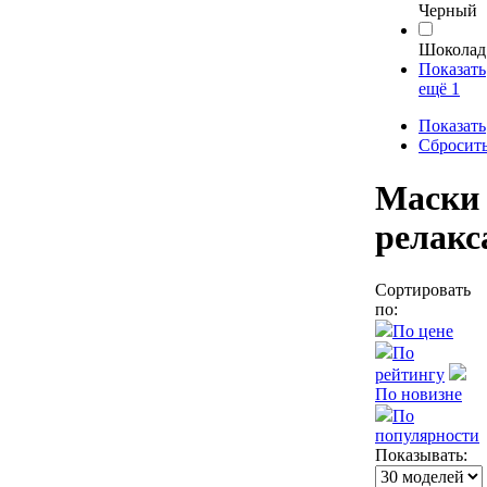
Черный
Шоколад
Показать
ещё 1
Показать
Сбросит
Маски
релакс
Сортировать
по:
По цене
По
рейтингу
По новизне
По
популярности
Показывать: