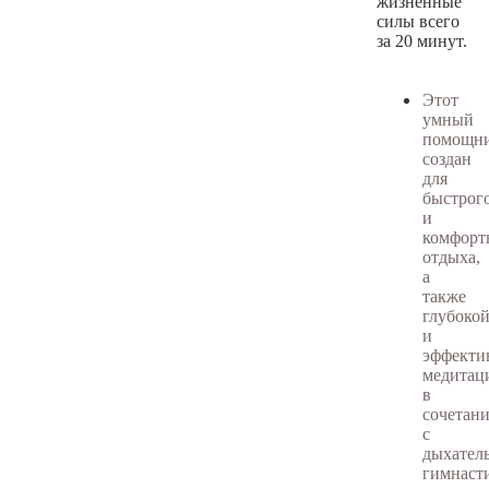
жизненные
силы всего
за 20 минут.
Этот
умный
помощн
создан
для
быстрог
и
комфорт
отдыха,
а
также
глубоко
и
эффекти
медитац
в
сочетан
с
дыхател
гимнаст